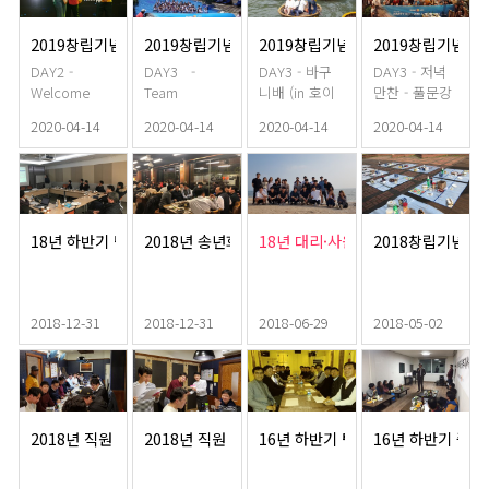
2019창립기념일행사_20주년(2)
2019창립기념일행사_20주년(3)
2019창립기념일행사_20주년(4)
2019창립기념일행
DAY2 -
DAY3 -
DAY3 - 바구
DAY3 - 저녁
Welcome
Team
니배 (in 호이
만찬 - 풀문강
Party 2부 레
Building
안)
소원등 띄우기
2020-04-14
2020-04-14
2020-04-14
2020-04-14
크레이션
18년 하반기 팀장 워크샵
2018년 송년회
18년 대리·사원급 워크샵
2018창립기념일
2018-12-31
2018-12-31
2018-06-29
2018-05-02
2018년 직원 골프대회
2018년 직원 골프대회 시상식
16년 하반기 팀장 워크샵
16년 하반기 중