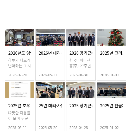
2026년도 영업직군 역량강화 교육 진행
2026년 대리·사원 워크샵
2026 장기근속포상
2025년 크리스마
하루가 다르게
한국아이티진
변화하는 IT 시
흥(주) 27주년
장의 트렌드를
창립기념일을
2026-07-20
2026-05-11
2026-04-30
2026-01-09
읽고, 고객에
맞아 근속 10
게 최적의 솔
주년 장기근속
루션을 제안하
직원분들의 근
기 위해서는
속 포상 행사
끊임없는 학습
를 진행하였습
과 성장이 필
니다.지난 10
2025년 호우 피해 특별모금 및 기부
25년 대리·사원급 워크샵
2025 장기근속포상
2025년 진급자
수적입니
년 재직동안
따듯한 마음들
다. 한국아이
회사의 발전을
이 모여 누군
티진흥에서는
위한 노고에
가에게 큰 힘
이러한 시장
깊이 감사드립
2025-08-11
2025-05-20
2025-04-28
2025-01-02
이 되길 소망