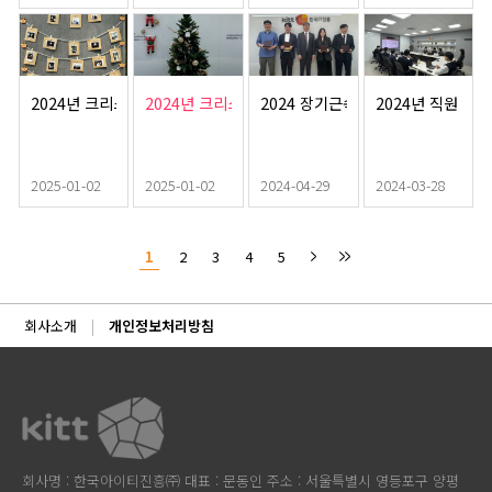
변화에 선제적
니다.
하며 한국아이
으로 대응하
티진흥 임직원
고, 영업 직군
분들께서
의 전문성을
'2025년 호우
한층 더 강화
피해 이재민
2024년 크리스마스 시상
2024년 크리스마스
2024 장기근속포상
2024년 직원 교육
하고자 특별한
지원' 기부에
교육 프로그램
동참해 주셨습
을 진행하였습
니다. 앞으로
니다.
도 사회에 좋
2025-01-02
2025-01-02
2024-04-29
2024-03-28
은 영향을 미
칠 수 있도록
노력하는 한국
1
2
3
4
5
아이티진흥이
되도록 노력하
겠습니다.
회사소개
개인정보처리방침
회사명 : 한국아이티진흥㈜ 대표 : 문동인 주소 : 서울특별시 영등포구 양평