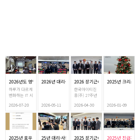
2026년도 영업직군 역량강화 교육 진행
2026년 대리·사원 워크샵
2026 장기근속포상
2025년 크리스마
하루가 다르게
한국아이티진
변화하는 IT 시
흥(주) 27주년
장의 트렌드를
창립기념일을
2026-07-20
2026-05-11
2026-04-30
2026-01-09
읽고, 고객에
맞아 근속 10
게 최적의 솔
주년 장기근속
루션을 제안하
직원분들의 근
기 위해서는
속 포상 행사
끊임없는 학습
를 진행하였습
과 성장이 필
니다.지난 10
2025년 호우 피해 특별모금 및 기부
25년 대리·사원급 워크샵
2025 장기근속포상
2025년 진급자