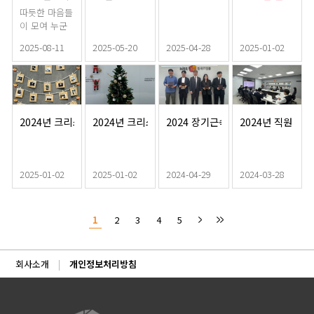
수적입니
년 재직동안
따듯한 마음들
다. 한국아이
회사의 발전을
이 모여 누군
티진흥에서는
위한 노고에
가에게 큰 힘
이러한 시장
깊이 감사드립
2025-08-11
2025-05-20
2025-04-28
2025-01-02
이 되길 소망
변화에 선제적
니다.
하며 한국아이
으로 대응하
티진흥 임직원
고, 영업 직군
분들께서
의 전문성을
'2025년 호우
한층 더 강화
피해 이재민
2024년 크리스마스 시상
2024년 크리스마스
2024 장기근속포상
2024년 직원 교육
하고자 특별한
지원' 기부에
교육 프로그램
동참해 주셨습
을 진행하였습
니다. 앞으로
니다.
도 사회에 좋
2025-01-02
2025-01-02
2024-04-29
2024-03-28
은 영향을 미
칠 수 있도록
노력하는 한국
1
2
3
4
5
아이티진흥이
되도록 노력하
겠습니다.
회사소개
개인정보처리방침