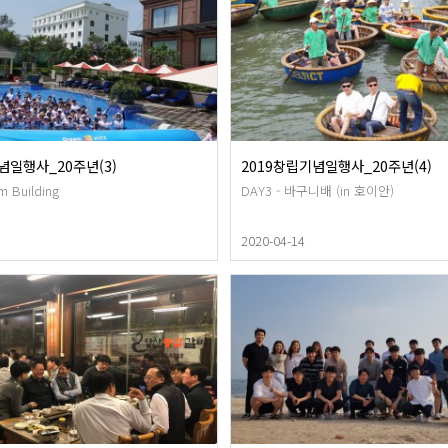
념일행사_20주년(3)
2019창립기념일행사_20주년(4)
m Building
DAY3 - 바구니배 (in 호이안)
2020-04-14